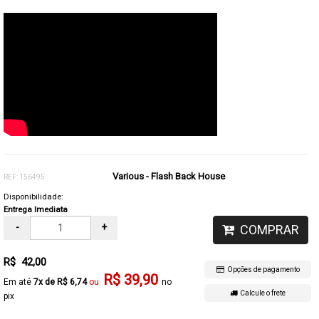
Various - Flash Back House
REF: 156495
Disponibilidade:
Entrega Imediata
-
+
COMPRAR
R$ 42,00
Opções de pagamento
R$ 39,90
7x de R$ 6,74
no
Calcule o frete
pix