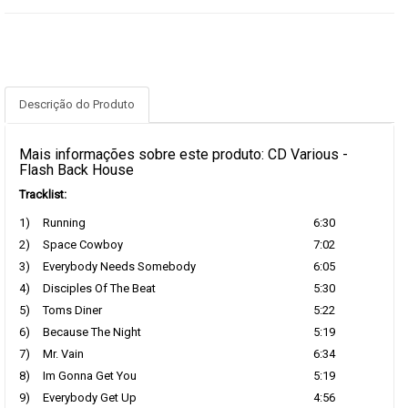
Descrição do Produto
Mais informações sobre este produto: CD Various -
Flash Back House
Tracklist:
1)
Running
6:30
2)
Space Cowboy
7:02
3)
Everybody Needs Somebody
6:05
4)
Disciples Of The Beat
5:30
5)
Toms Diner
5:22
6)
Because The Night
5:19
7)
Mr. Vain
6:34
8)
Im Gonna Get You
5:19
9)
Everybody Get Up
4:56