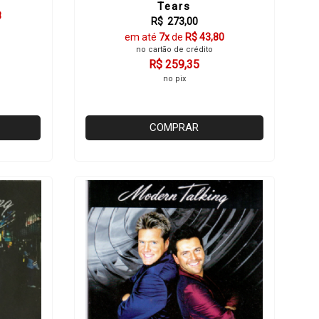
Tears
8
R$ 273,00
em até
7x
de
R$ 43,80
no cartão de crédito
R$ 259,35
no pix
COMPRAR