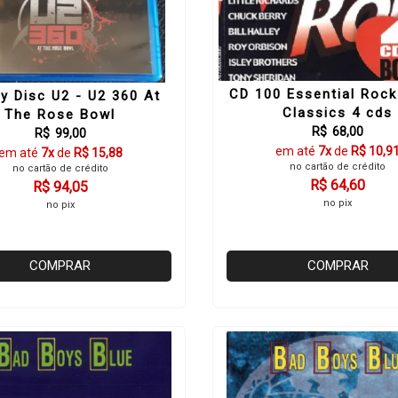
CD 100 Essential Rock
y Disc U2 - U2 360 At
Classics 4 cds
The Rose Bowl
R$ 68,00
R$ 99,00
em até
7x
de
R$ 10,9
em até
7x
de
R$ 15,88
no cartão de crédito
no cartão de crédito
R$ 64,60
R$ 94,05
no pix
no pix
COMPRAR
COMPRAR