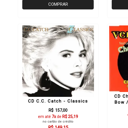
COMPRAR
CD C
CD C.C. Catch - Classics
Bow 
R$ 157,00
em até
7x
de
R$ 25,19
no cartão de crédito
R$ 149,15