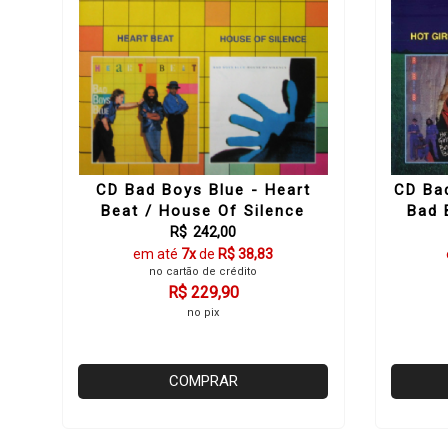
CD Bad Boys Blue - Heart
CD Bad
Beat / House Of Silence
Bad 
R$ 242,00
em até
7x
de
R$ 38,83
no cartão de crédito
R$ 229,90
no pix
COMPRAR