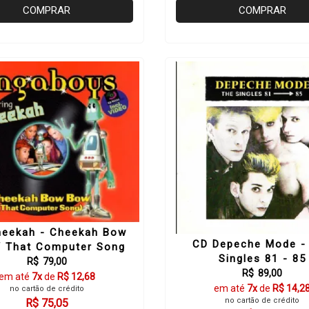
COMPRAR
COMPRAR
heekah - Cheekah Bow
CD Depeche Mode -
/ That Computer Song
Singles 81 - 85
R$ 79,00
R$ 89,00
em até
7x
de
R$ 12,68
em até
7x
de
R$ 14,2
no cartão de crédito
no cartão de crédito
R$ 75,05