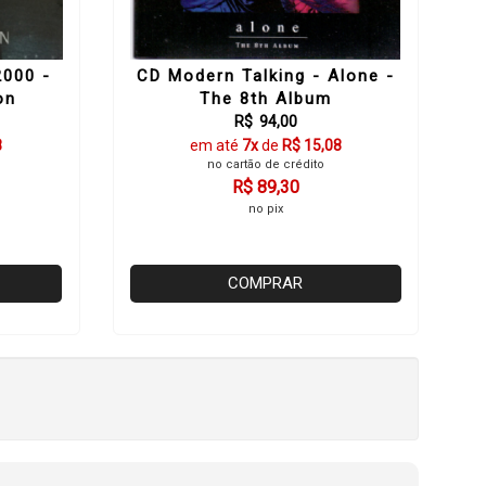
2000 -
CD Modern Talking - Alone -
on
The 8th Album
R$ 94,00
8
em até
7x
de
R$ 15,08
no cartão de crédito
R$ 89,30
no pix
COMPRAR