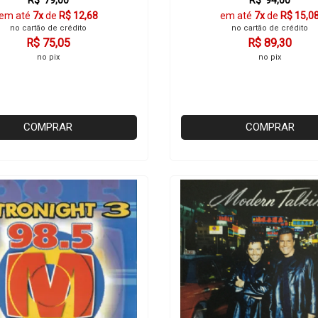
R$ 79,00
R$ 94,00
em até
7x
de
R$ 12,68
em até
7x
de
R$ 15,0
no cartão de crédito
no cartão de crédito
R$ 75,05
R$ 89,30
no pix
no pix
COMPRAR
COMPRAR