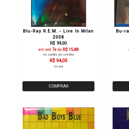
Blu-Ray R.E.M. - Live In Milan
Bu-ra
2008
R$ 99,00
em até
7x
de
R$ 15,88
no cartão de crédito
R$ 94,05
no pix
COMPRAR