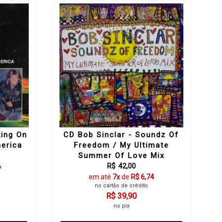
king On
CD Bob Sinclar - Soundz Of
merica
Freedom / My Ultimate
Summer Of Love Mix
R$ 42,00
6
em até
7x
de
R$ 6,74
no cartão de crédito
R$ 39,90
no pix