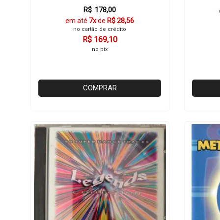
R$ 178,00
em até
7x
de
R$ 28,56
no cartão de crédito
R$ 169,10
no pix
COMPRAR