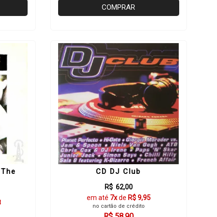
COMPRAR
 The
CD DJ Club
R$ 62,00
em até
7x
de
R$ 9,95
8
no cartão de crédito
R$ 58,90