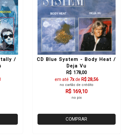
tally /
CD Blue System - Body Heat /
s
Deja Vu
R$ 178,00
3
em até
7x
de
R$ 28,56
no cartão de crédito
R$ 169,10
no pix
COMPRAR