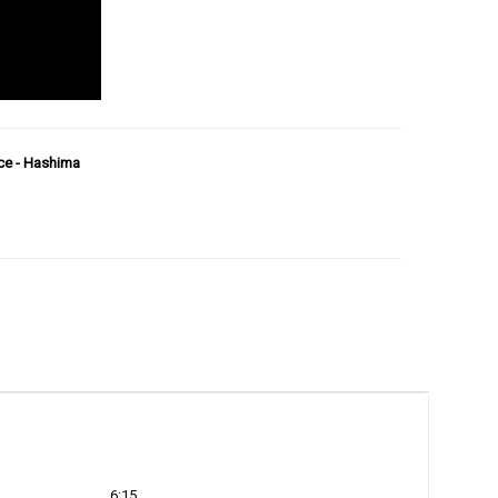
e - Hashima
6:15