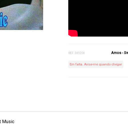
Amos - S
REF: 349204
Em falta. Avise-me quando chegar
t Music