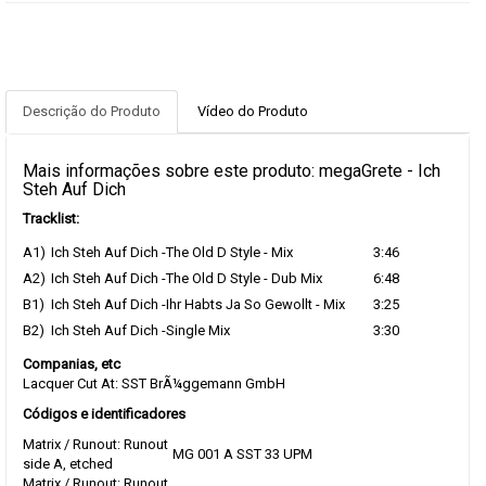
Descrição do Produto
Vídeo do Produto
Mais informações sobre este produto: megaGrete - Ich
Steh Auf Dich
Tracklist:
A1)
Ich Steh Auf Dich -The Old D Style - Mix
3:46
A2)
Ich Steh Auf Dich -The Old D Style - Dub Mix
6:48
B1)
Ich Steh Auf Dich -Ihr Habts Ja So Gewollt - Mix
3:25
B2)
Ich Steh Auf Dich -Single Mix
3:30
Companias, etc
Lacquer Cut At: SST BrÃ¼ggemann GmbH
Códigos e identificadores
Matrix / Runout: Runout
MG 001 A SST 33 UPM
side A, etched
Matrix / Runout: Runout