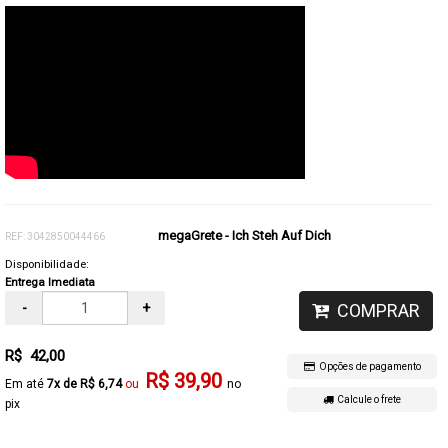
megaGrete - Ich Steh Auf Dich
REF: 3042850044466
Disponibilidade:
Entrega Imediata
-
+
COMPRAR
R$ 42,00
Opções de pagamento
R$ 39,90
7x de R$ 6,74
no
Calcule o frete
pix