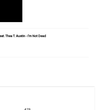
eat. Thea T. Austin - I'm Not Dead
4:29