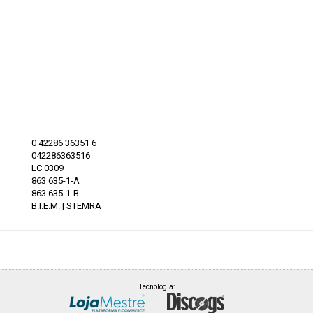
0 42286 36351 6
042286363516
LC 0309
863 635-1-A
863 635-1-B
B.I.E.M. | STEMRA
Tecnologia: