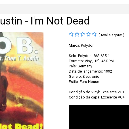
ustin - I'm Not Dead
( Avalie agora! )
Marca:
Polydor
Selo: Polydor - 863 635-1
Formato: Vinyl, 12", 45 RPM
País: Germany
Data de lançamento: 1992
Genero: Electronic
Estilo: Euro House
Condição do Vinyl: Excelente VG+
Condição da capa: Excelente VG+