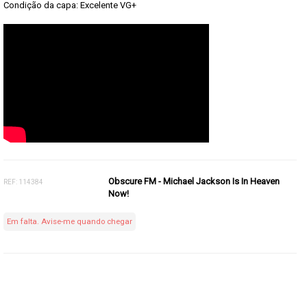
Condição da capa: Excelente VG+
Obscure FM - Michael Jackson Is In Heaven
REF: 114384
Now!
Em falta. Avise-me quando chegar