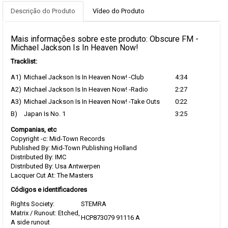
Descrição do Produto
Vídeo do Produto
Mais informações sobre este produto: Obscure FM -
Michael Jackson Is In Heaven Now!
Tracklist:
A1)
Michael Jackson Is In Heaven Now! -Club
4:34
A2)
Michael Jackson Is In Heaven Now! -Radio
2:27
A3)
Michael Jackson Is In Heaven Now! -Take Outs
0:22
B)
Japan Is No. 1
3:25
Companias, etc
Copyright -c: Mid-Town Records
Published By: Mid-Town Publishing Holland
Distributed By: IMC
Distributed By: Usa Antwerpen
Lacquer Cut At: The Masters
Códigos e identificadores
Rights Society:
STEMRA
Matrix / Runout: Etched,
HCP873079 91116 A
A side runout