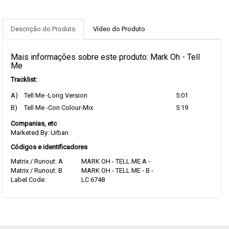
Descrição do Produto
Vídeo do Produto
Mais informações sobre este produto: Mark Oh - Tell
Me
Tracklist:
A)
Tell Me -Long Version
5:01
B)
Tell Me -Con Colour-Mix
5:19
Companias, etc
Marketed By: Urban
Códigos e identificadores
Matrix / Runout: A
MARK OH - TELL ME A -
Matrix / Runout: B
MARK OH - TELL ME - B -
Label Code:
LC 6748