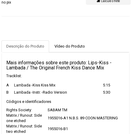
Calcule o frete
no pix
Descrição do Produto
Vídeo do Produto
Mais informações sobre este produto: Lips-Kiss -
Lambada / The Original French Kiss Dance Mix
Tracklist:
A
Lambada -Kiss Kiss Mix
5:15
B
Lambada -Instr. -Radio Version
5:30
Códigos e identificadores
Rights Society:
SABAM TM
Matrix / Runout: Side
1955016-A1 N.B.S. 89 COON MASTERING
one etched
Matrix / Runout: Side
1955016-B1
two etched