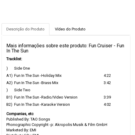
Descrição do Produto
Vídeo do Produto
Mais informações sobre este produto: Fun Cruiser - Fun
In The Sun
Tracklist:
)
Side One
A1)
Fun In The Sun -Holiday Mix
4:22
A2)
Fun In The Sun -Brass Mix
3:42
)
Side Two
B1)
Fun In The Sun -Radio/Video Version
3:39
B2)
Fun In The Sun -Karaoke Version
4:02
Companias, etc
Published By: TAO Songs
Phonographic Copyright -p: Akropolis Musik & Film GmbH
Marketed By: EMI