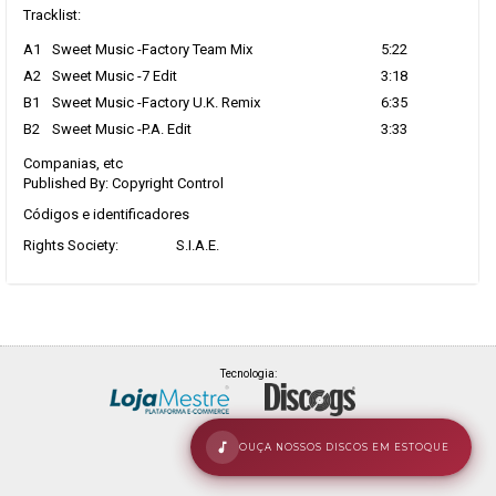
Tracklist:
A1
Sweet Music -Factory Team Mix
5:22
A2
Sweet Music -7 Edit
3:18
B1
Sweet Music -Factory U.K. Remix
6:35
B2
Sweet Music -P.A. Edit
3:33
Companias, etc
Published By: Copyright Control
Códigos e identificadores
Rights Society:
S.I.A.E.
Tecnologia:
OUÇA NOSSOS DISCOS EM ESTOQUE