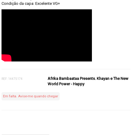
Condição da capa: Excelente VG+
Afrika Bambaataa Presents. Khayan e The New
REF: 14475174
World Power - Happy
Em falta. Avise-me quando chegar