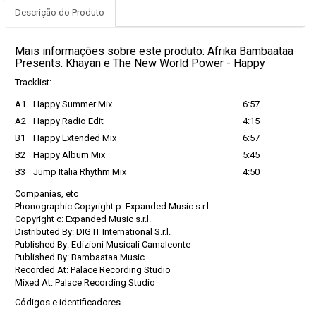
Descrição do Produto
Mais informações sobre este produto: Afrika Bambaataa
Presents. Khayan e The New World Power - Happy
Tracklist:
A1
Happy Summer Mix
6:57
A2
Happy Radio Edit
4:15
B1
Happy Extended Mix
6:57
B2
Happy Album Mix
5:45
B3
Jump Italia Rhythm Mix
4:50
Companias, etc
Phonographic Copyright p: Expanded Music s.r.l.
Copyright c: Expanded Music s.r.l.
Distributed By: DIG IT International S.r.l.
Published By: Edizioni Musicali Camaleonte
Published By: Bambaataa Music
Recorded At: Palace Recording Studio
Mixed At: Palace Recording Studio
Códigos e identificadores